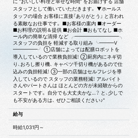
に ”おいしい料理と幸せな時間” をお届けする 店舗
スタッフとして働いていただきます。 ▼ホールス
タッフの場合 お客様に直接「ありがとう」 と言われ
る素敵なお仕事です。 ■お客様の案内 ■オーダー
■お料理の説明＆提供 ■お会計 ■おもてなし ■ホ
ール内の簡単な清掃 など ╭━━━━━━━━━╮
スタッフの負担を 軽減する取り組み ╰━━━V
━━━━━╯ ①店舗によっては配膳ロボットを
導入しているので業務負担減！ ②厨房内にネギ切
り、おろし擦り機、 キャベツ千切り機があるので仕
込みの負担軽減！ ③一部の店舗はセルフレジを導
入しているので スタッフの業務軽減！ アルバイト
さんやパートさんは ほとんどの方が未経験からの
スタートです。 自分でも大丈夫かな…？ と、少しで
も不安がある方は、 ぜひご相談ください♪"
給与
時給1,031円～