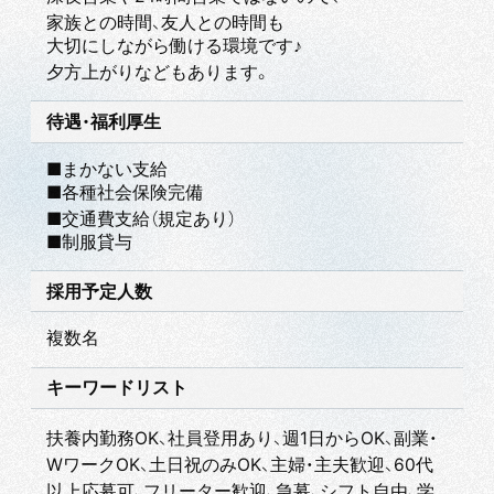
家族との時間、友人との時間も
大切にしながら働ける環境です♪
夕方上がりなどもあります。
待遇・福利厚生
■まかない支給
■各種社会保険完備
■交通費支給（規定あり）
■制服貸与
採用予定人数
複数名
キーワードリスト
扶養内勤務OK、社員登用あり、週1日からOK、副業・
WワークOK、土日祝のみOK、主婦・主夫歓迎、60代
以上応募可、フリーター歓迎、急募、シフト自由、学