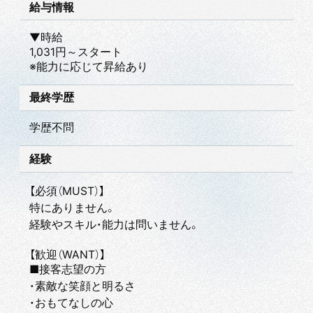
給与情報
▼時給
1,031円～スタート
※能力に応じて昇給あり
最終学歴
学歴不問
経験
【必須（MUST）】
特にありません。
経験やスキル・能力は問いません。
【歓迎（WANT）】
■接客志望の方
・素敵な笑顔と明るさ
・おもてなしの心