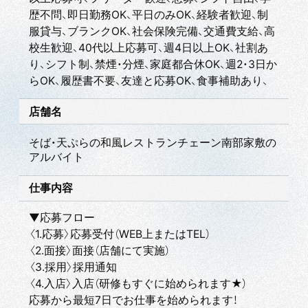
歴不問、即日勤務OK、平日のみOK、経験者歓迎、制
服貸与、ブランクOK、社会保険完備、交通費支給、高
校生歓迎、40代以上応募可、週4日以上OK、社割あ
り、シフト制、禁煙・分煙、家庭都合休OK、週2・3日か
らOK、履歴書不要、友達と応募OK、食事補助あり、
店舗名
そば・天ぷらの和風レストランチェーン南部家敷の
アルバイト
仕事内容
▼応募フロー
〈1.応募〉応募受付（WEB上またはTEL）
〈2.面接〉面接（店舗にて実施）
〈3.採用〉採用通知
〈4.入店〉入店（研修もすぐに始められます★）
応募から最短7日でお仕事を始められます！