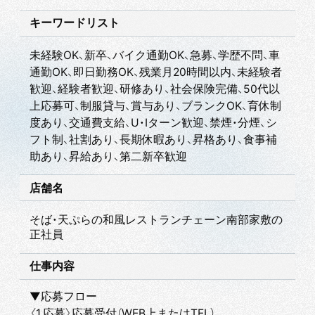
キーワードリスト
未経験OK、新卒、バイク通勤OK、急募、学歴不問、車
通勤OK、即日勤務OK、残業月20時間以内、未経験者
歓迎、経験者歓迎、研修あり、社会保険完備、50代以
上応募可、制服貸与、賞与あり、ブランクOK、育休制
度あり、交通費支給、U・Iターン歓迎、禁煙・分煙、シ
フト制、社割あり、長期休暇あり、昇格あり、食事補
助あり、昇給あり、第二新卒歓迎
店舗名
そば・天ぷらの和風レストランチェーン南部家敷の
正社員
仕事内容
▼応募フロー
〈1.応募〉応募受付（WEB上またはTEL）