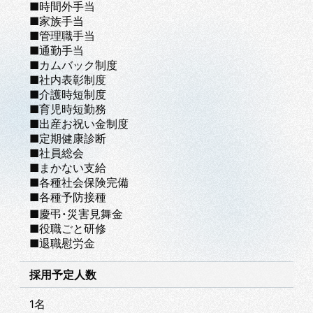
■時間外手当
■家族手当
■管理職手当
■通勤手当
■カムバック制度
■社内表彰制度
■介護時短制度
■育児時短勤務
■出産お祝い金制度
■定期健康診断
■社員総会
■まかない支給
■各種社会保険完備
■各種予防接種
■慶弔・災害見舞金
■役職ごと研修
■退職慰労金
採用予定人数
1名