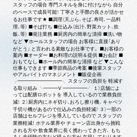
スタッフの場合 専門スキルを身に付けながら 自分
のペースで成長可能！ 丁寧さと手際の良さが活かせ
るお仕事です★ ■調理（天ぷら、そば、寿司、一品料
理、等） ■そば打ち ■仕込み（出汁、野菜カット、炊
飯、等） ■発注業務 ■厨房内の簡単な清掃 ■洗い物
など ▼ホールスタッフの場合 お客様に直接「あり
がとう」 と言われる素敵なお仕事です。 ■お客様の
案内 ■オーダー ■お料理の説明＆提供 ■お会計 ■
おもてなし ■ホール内の簡単な清掃 など ▼こんな
仕事もできます ■季節商品の考案 ■後輩スタッフ
やアルバイトのマネジメント ■販促企画
╭━━━━━━━━━╮ スタッフの負担を 軽減す
る取り組み ╰━━━V ━━━━━╯ １）店舗によ
っては配膳ロボットを 導入しているので業務負担
減！ ２）厨房内にネギ切り、おろし擦り機、 キャベツ
千切り機があるので仕込みの負担軽減！ ３）一部の
店舗はセルフレジを導入しているので スタッフの
業務軽減！ ホテル業界や チェーン店出身から挑戦
される方や 飲食業界に長く携わってきた方、 もち
ろん未経験の方など様々な方が 在籍しております