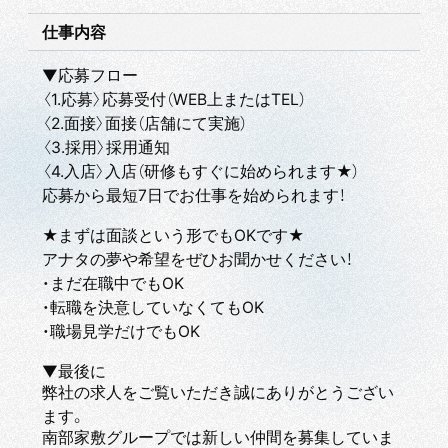
仕事内容
▼応募フロー
〈1.応募〉応募受付（WEB上またはTEL）
〈2.面接〉面接（店舗にて実施）
〈3.採用〉採用通知
〈4.入店〉入店（研修もすぐに始められます★）
応募から最短7日でお仕事を始められます！
★まずは面談という形でもOKです★
アナタの夢や希望をぜひお聞かせください！
・まだ在職中でもOK
・転職を決意していなくてもOK
・職場見学だけでもOK
▼最後に
弊社の求人をご覧いただき誠にありがとうござい
ます。
南部家敷グループでは新しい仲間を募集していま