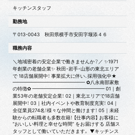
キッチンスタッフ
勤務地
〒013-0043 秋田県横手市安田字堰添４６
職務内容
＼地域密着の安定企業で働きませんか？／ ✨1971
年創業の老舗企業✨ 秋田・岩手・山形の東北エリア
で 18店舗展開中！ 事業拡大に伴い、採用強化中★
━━━━━━━━━━━━━━━ ✿八永南部家敷
の特徴✿ ━━━━━━━━━━━━━━━ 01｜創
業53年の老舗安定企業！ 02｜東北エリアで18店舗
展開中！ 03｜社内イベントや教育制度充実！ 04｜
全従業員274名！様々な仲間と働けます！ 05｜未経
験からの転職者も多数在籍！ 【仕事内容】 お客様に
”おいしい料理と幸せな時間” をお届けする 店舗ス
タッフとして働いていただきます。 ▼キッチンス