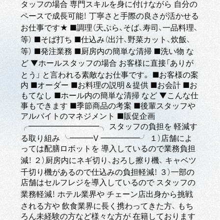
タッフの場合 専門スキルを身に付けながら 自分の
ペースで成長可能！ 丁寧さと手際の良さが活かせる
お仕事です★ ■調理（天ぷら、そば、寿司、一品料理、
等） ■そば打ち ■仕込み（出汁、野菜カット、炊飯、
等） ■発注業務 ■厨房内の簡単な清掃 ■洗い物 な
ど ▼ホールスタッフの場合 お客様に直接「ありが
とう」 と言われる素敵なお仕事です。 ■お客様の案
内 ■オーダー ■お料理の説明＆提供 ■お会計 ■お
もてなし ■ホール内の簡単な清掃 など ▼こんな仕
事もできます ■季節商品の考案 ■後輩スタッフや
アルバイトのマネジメント ■販促企画
╭━━━━━━━━━╮ スタッフの負担を 軽減す
る取り組み ╰━━━V ━━━━━╯ １）店舗によ
っては配膳ロボットを 導入しているので業務負担
減！ ２）厨房内にネギ切り、おろし擦り機、 キャベツ
千切り機があるので仕込みの負担軽減！ ３）一部の
店舗はセルフレジを導入しているので スタッフの
業務軽減！ ホテル業界や チェーン店出身から挑戦
される方や 飲食業界に長く携わってきた方、 もち
ろん未経験の方など様々な方が 在籍しております