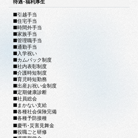
待遇・福利厚生
■引越手当
■住宅手当
■時間外手当
■家族手当
■管理職手当
■通勤手当
■入学祝い
■カムバック制度
■社内表彰制度
■介護時短制度
■育児時短勤務
■出産お祝い金制度
■定期健康診断
■社員総会
■まかない支給
■各種社会保険完備
■各種予防接種
■慶弔・災害見舞金
■役職ごと研修