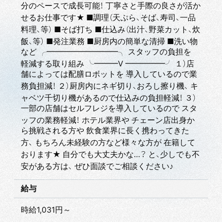
分のペースで成長可能！ 丁寧さと手際の良さが活か
せるお仕事です★ ■調理（天ぷら、そば、寿司、一品
料理、等） ■そば打ち ■仕込み（出汁、野菜カット、炊
飯、等） ■発注業務 ■厨房内の簡単な清掃 ■洗い物
など ╭━━━━━━━━━╮ スタッフの負担を
軽減する取り組み ╰━━━V ━━━━━╯ １）店
舗によっては配膳ロボットを 導入しているので業
務負担減！ ２）厨房内にネギ切り、おろし擦り機、 キ
ャベツ千切り機があるので仕込みの負担軽減！ ３）
一部の店舗はセルフレジを導入しているので スタ
ッフの業務軽減！ ホテル業界や チェーン店出身か
ら挑戦される方や 飲食業界に長く携わってきた
方、 もちろん未経験の方など様々な方が 在籍して
おります★ 自分でも大丈夫かな…？ と、少しでも不
安がある方は、 ぜひ面談でご相談ください♪
給与
時給1,031円～