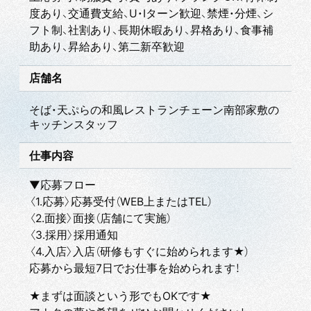
度あり、交通費支給、U・Iターン歓迎、禁煙・分煙、シ
フト制、社割あり、長期休暇あり、昇格あり、食事補
助あり、昇給あり、第二新卒歓迎
店舗名
そば・天ぷらの和風レストランチェーン南部家敷の
キッチンスタッフ
仕事内容
▼応募フロー
〈1.応募〉応募受付（WEB上またはTEL）
〈2.面接〉面接（店舗にて実施）
〈3.採用〉採用通知
〈4.入店〉入店（研修もすぐに始められます★）
応募から最短7日でお仕事を始められます！
★まずは面談という形でもOKです★