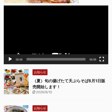
動
画
プ
レ
ー
ヤ
ー
00:00
05:05
お知らせ
（夏）旬の揚げたて天ぷらそば6月1日販
売開始します！
2026/6/10
お知らせ